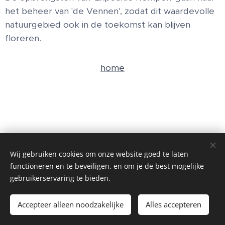
het beheer van 'de Vennen', zodat dit waardevolle
natuurgebied ook in de toekomst kan blijven
floreren.
home
Wij gebruiken cookies om onze website goed te laten
functioneren en te beveiligen, en om je de best mogelijke
gebruikerservaring te bieden.
Afbeeldingen geleverd door
Pexels
Accepteer alleen noodzakelijke
Alles accepteren
Mogelijk gemaakt door
Webnode
Cookies